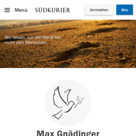
Menü
Anmelden
Abo
Wir lassen nur die Hand los,
nicht den Menschen.
Max Gnädinger