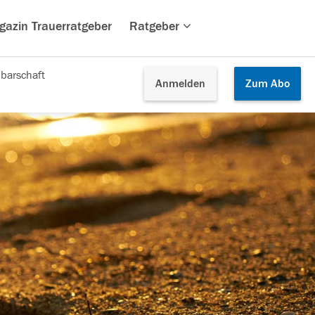
gazin Trauerratgeber
Ratgeber
barschaft
Anmelden
Zum
Abo