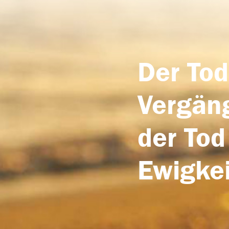
Der Tod
Vergäng
der Tod
Ewigkei