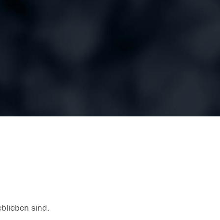
eblieben sind.