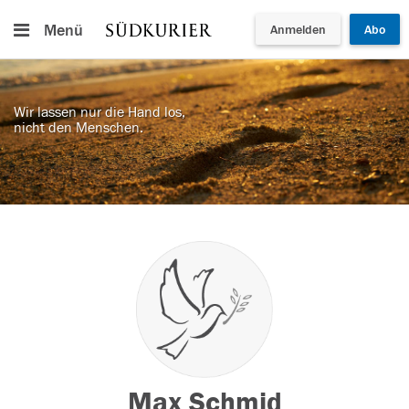
Menü
Anmelden
Abo
Wir lassen nur die Hand los,
nicht den Menschen.
Max Schmid