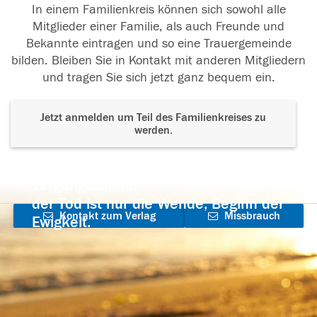
In einem Familienkreis können sich sowohl alle
Mitglieder einer Familie, als auch Freunde und
Bekannte eintragen und so eine Trauergemeinde
bilden. Bleiben Sie in Kontakt mit anderen Mitgliedern
und tragen Sie sich jetzt ganz bequem ein.
Jetzt anmelden um Teil des Familienkreises zu
werden.
Der Tod ist nicht das Ende, nicht die
Vergänglichkeit,
der Tod ist nur die Wende, Beginn der
Kontakt zum Verlag
Missbrauch
Ewigkeit.
aufnehmen
melden