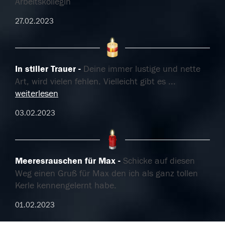
Arbeitskollegin
27.02.2023
In stiller Trauer
Deine immer lustige und nette
Art, wird vielen fehlen. Vielleicht gibt es
...
weiterlesen
03.02.2023
Meeresrauschen für Max
Schicke auf diesen
Weg einen Gruß für Max den ich als ganz tollen
Kerle kennengelernt habe.
01.02.2023