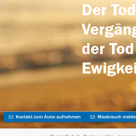
Der Tod
Vergäng
der Tod
Ewigkei
Kontakt zum Autor aufnehmen
Missbrauch meld