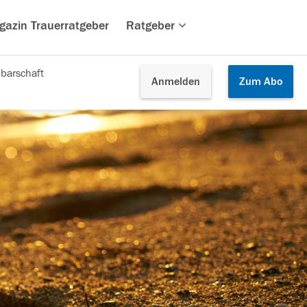
gazin Trauerratgeber
Ratgeber
barschaft
Anmelden
Zum
Abo