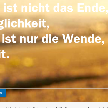
 ist nicht das Ende,
lichkeit,
 ist nur die Wende,
t.
en