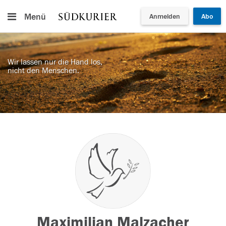
Menü
Anmelden
Abo
Wir lassen nur die Hand los,
nicht den Menschen.
Maximilian Malzacher