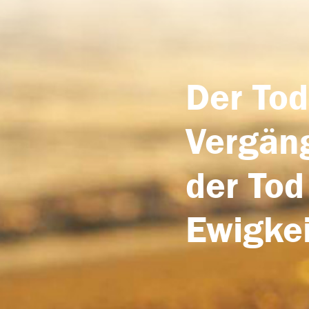
Der Tod
Vergäng
der Tod
Ewigkei