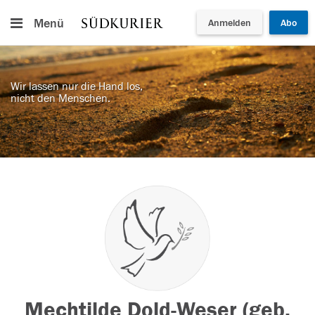
Menü
Anmelden
Abo
Wir lassen nur die Hand los,
nicht den Menschen.
Mechtilde Dold-Weser (geb.