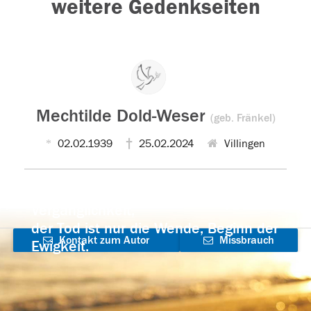
weitere Gedenkseiten
Mechtilde Dold-Weser
(geb. Fränkel)
02.02.1939
25.02.2024
Villingen
Der Tod ist nicht das Ende, nicht die
Vergänglichkeit,
der Tod ist nur die Wende, Beginn der
Kontakt zum Autor
Missbrauch
Ewigkeit.
aufnehmen
melden