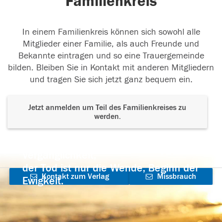
Familienkreis
In einem Familienkreis können sich sowohl alle
Mitglieder einer Familie, als auch Freunde und
Bekannte eintragen und so eine Trauergemeinde
bilden. Bleiben Sie in Kontakt mit anderen Mitgliedern
und tragen Sie sich jetzt ganz bequem ein.
Jetzt anmelden um Teil des Familienkreises zu
werden.
Der Tod ist nicht das Ende, nicht die
Vergänglichkeit,
der Tod ist nur die Wende, Beginn der
Kontakt zum Verlag
Missbrauch
Ewigkeit.
aufnehmen
melden