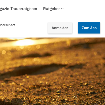
gazin Trauerratgeber
Ratgeber
barschaft
Anmelden
Zum
Abo