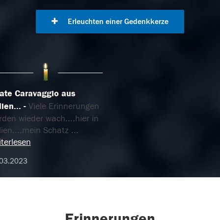
Erleuchten einer Gedenkkerze
ate Caravaggio aus
lien...
Viele Erinnerungen
den wieder wach....hier in
lien....mein Schatz
...
terlesen
.03.2023
Erinnerungen