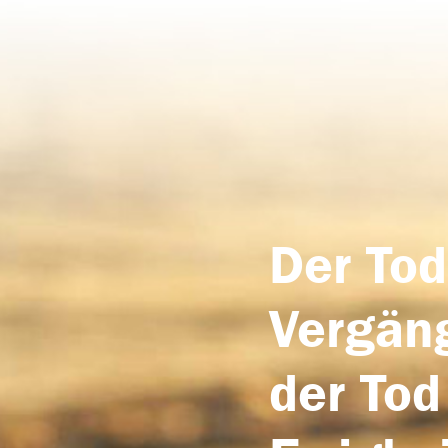
Der Tod
Vergäng
der Tod