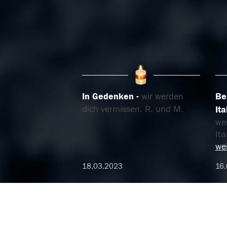
In Gedenken
wir werden
Be
dich vermissen. R. und M.
Ita
wer
Ita
wei
18.03.2023
16