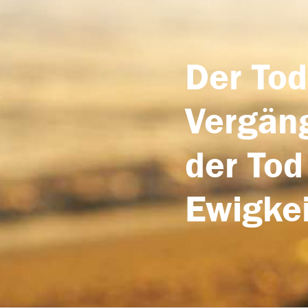
Der Tod
Vergäng
der Tod
Ewigkei