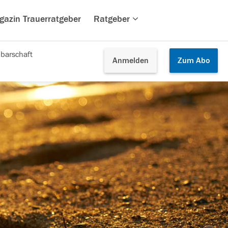
gazin Trauerratgeber
Ratgeber
barschaft
Anmelden
Zum
Abo