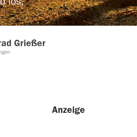
d los,
ad Grießer
ngen
Anzeige