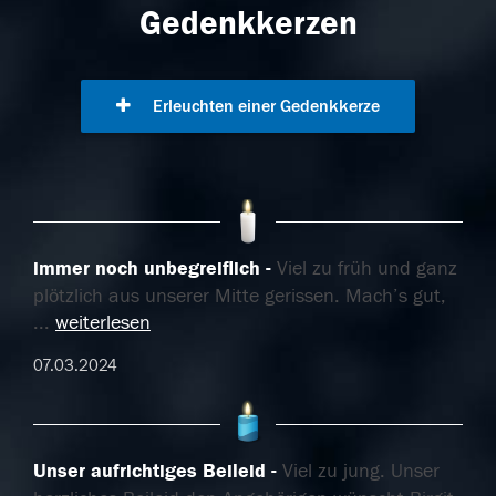
Gedenkkerzen
Erleuchten einer Gedenkkerze
immer noch unbegreiflich
Viel zu früh und ganz
plötzlich aus unserer Mitte gerissen. Mach’s gut,
...
weiterlesen
07.03.2024
Unser aufrichtiges Beileid
Viel zu jung. Unser