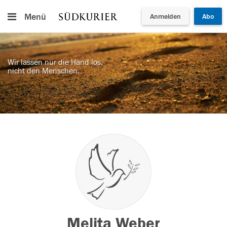
Menü
Anmelden
Abo
Wir lassen nur die Hand los,
nicht den Menschen.
Melita Weber