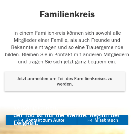
Familienkreis
In einem Familienkreis können sich sowohl alle
Mitglieder einer Familie, als auch Freunde und
Bekannte eintragen und so eine Trauergemeinde
bilden. Bleiben Sie in Kontakt mit anderen Mitgliedern
und tragen Sie sich jetzt ganz bequem ein.
Jetzt anmelden um Teil des Familienkreises zu
werden.
Der Tod ist nicht das Ende, nicht die
Vergänglichkeit,
der Tod ist nur die Wende, Beginn der
Kontakt zum Autor
Missbrauch
Ewigkeit.
aufnehmen
melden