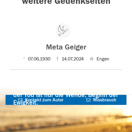
weitere Gedenkseiten
Meta Geiger
07.06.1930
14.07.2024
Engen
Der Tod ist nicht das Ende, nicht die
Vergänglichkeit,
der Tod ist nur die Wende, Beginn der
Kontakt zum Autor
Missbrauch
Ewigkeit.
aufnehmen
melden