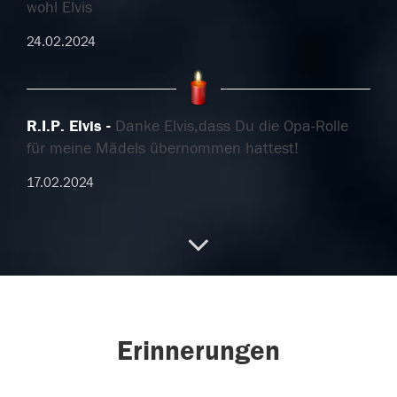
wohl Elvis
24.02.2024
R.I.P. Elvis
Danke Elvis,dass Du die Opa-Rolle
für meine Mädels übernommen hattest!
17.02.2024
Wir vermissen Dich
Finde deinen Frieden , den
Du hier immer gesucht hast . See you on the other
Side
Erinnerungen
17.02.2024