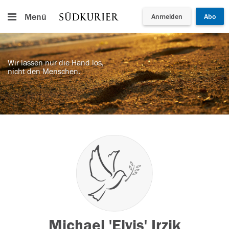
Menü
Anmelden
Abo
Wir lassen nur die Hand los,
nicht den Menschen.
Michael 'Elvis' Irzik