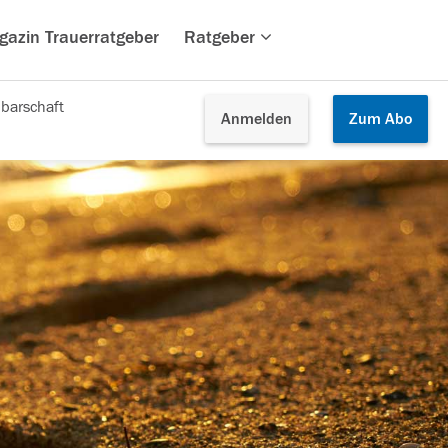
gazin Trauerratgeber
Ratgeber
barschaft
Anmelden
Zum
Abo