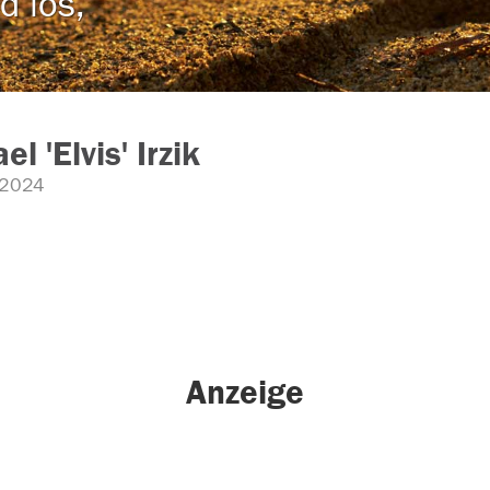
d los,
l 'Elvis' Irzik
.2024
Anzeige