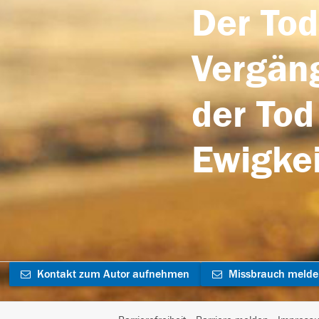
Der Tod
Vergäng
der Tod
Ewigkei
Kontakt zum Autor aufnehmen
Missbrauch meld