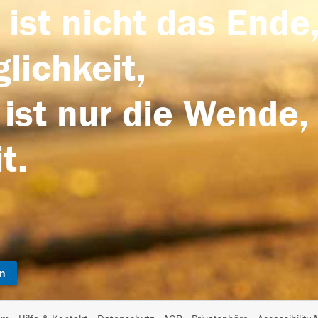
 ist nicht das Ende,
lichkeit,
 ist nur die Wende,
t.
en