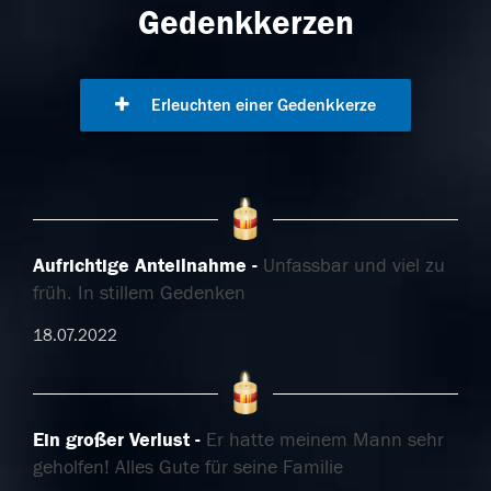
Gedenkkerzen
Erleuchten einer Gedenkkerze
Aufrichtige Anteilnahme
Unfassbar und viel zu
früh. In stillem Gedenken
18.07.2022
Ein großer Verlust
Er hatte meinem Mann sehr
geholfen! Alles Gute für seine Familie