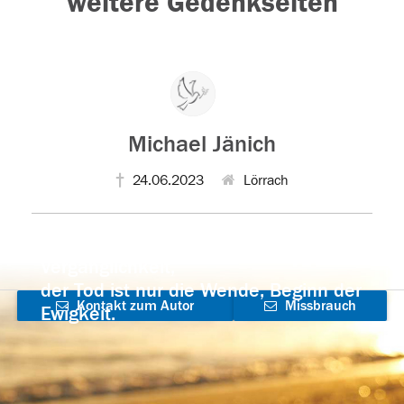
weitere Gedenkseiten
Michael Jänich
24.06.2023
Lörrach
Der Tod ist nicht das Ende, nicht die
Vergänglichkeit,
der Tod ist nur die Wende, Beginn der
Kontakt zum Autor
Missbrauch
Ewigkeit.
aufnehmen
melden