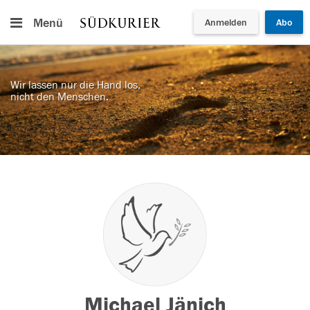
Menü
Anmelden
Abo
Wir lassen nur die Hand los,
nicht den Menschen.
Michael Jänich