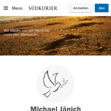
Menü
Anmelden
Abo
Wir lassen nur die Hand los,
nicht den Menschen.
Michael Jänich