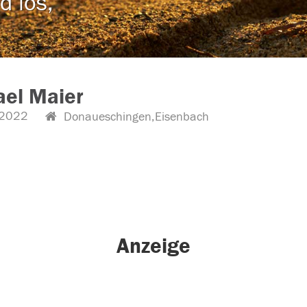
d los,
ael Maier
.2022
Donaueschingen,Eisenbach
Anzeige