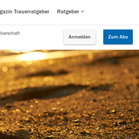
gazin Trauerratgeber
Ratgeber
barschaft
Anmelden
Zum
Abo