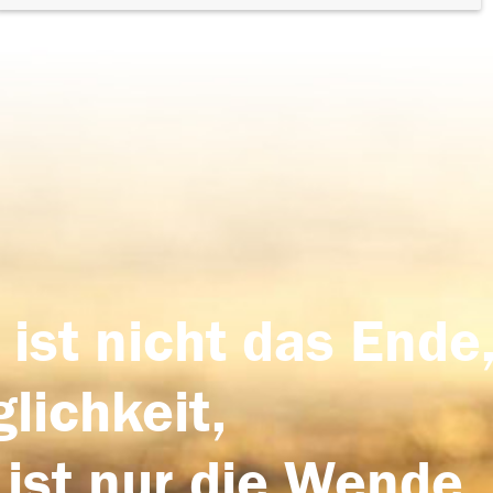
 ist nicht das Ende,
lichkeit,
 ist nur die Wende,