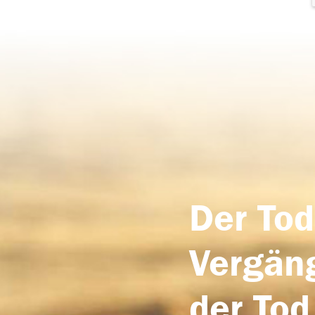
Der Tod
Vergäng
der Tod