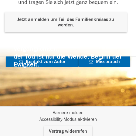
und tragen Sie sich jetzt ganz bequem ein.
Jetzt anmelden um Teil des Familienkreises zu
werden.
Der Tod ist nicht das Ende, nicht die
Vergänglichkeit,
der Tod ist nur die Wende, Beginn der
Kontakt zum Autor
Missbrauch
Ewigkeit.
aufnehmen
melden
Barriere melden
I
Accessibility-Modus aktivieren
m
Vertrag widerrufen