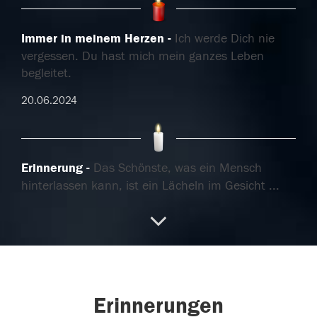
Immer in meinem Herzen
Ich werde Dich nie
vergessen. Du hast mich mein ganzes Leben
begleitet.
20.06.2024
Erinnerung
Das Schönste, was ein Mensch
hinterlassen kann, ist ein Lächeln im Gesicht
...
weiterlesen
04.06.2024
... ein Hänsele im Herzen
Einmal Hänsele,
Erinnerungen
immer Hänsele!