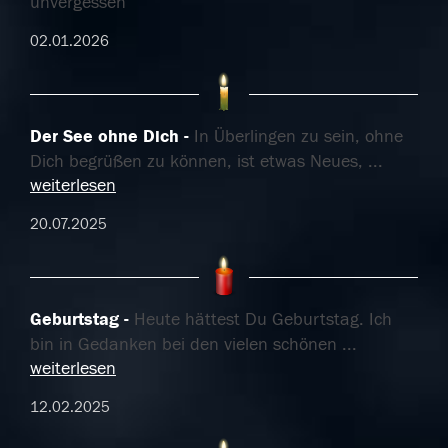
unvergessen
02.01.2026
Der See ohne Dich
In Überlingen zu sein, ohne
Dich begrüßen zu können, ist etwas Neues,
...
weiterlesen
20.07.2025
Geburtstag
Heute hättest Du Geburtstag. Ich
bin in Gedanken bei den vielen schönen
...
weiterlesen
12.02.2025