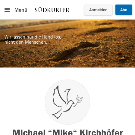
Menü
Anmelden
Abo
Wir lassen nur die Hand los,
nicht den Menschen.
Michael “Mike“ Kirchhöfer