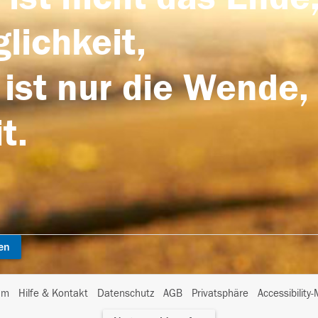
lichkeit,
 ist nur die Wende,
t.
en
I
um
Hilfe & Kontakt
Datenschutz
AGB
Privatsphäre
Accessibility
m