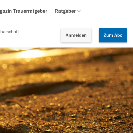
gazin Trauerratgeber
Ratgeber
barschaft
Anmelden
Zum
Abo