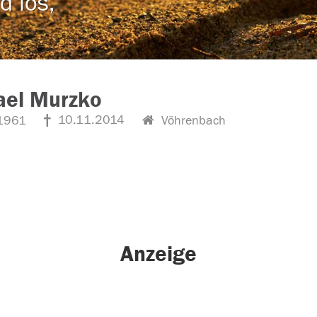
d los,
ael Murzko
10.11.2014
1961
Vöhrenbach
Anzeige