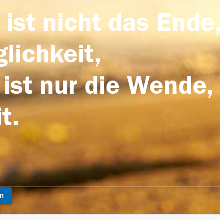
 ist nicht das Ende,
lichkeit,
 ist nur die Wende,
t.
en