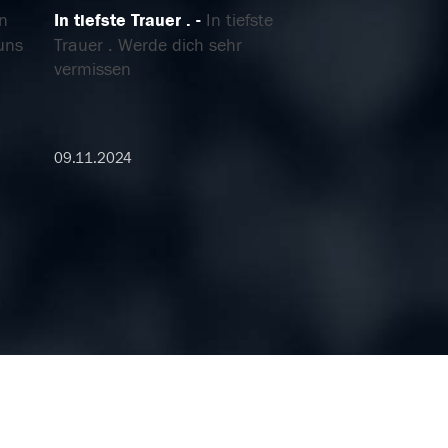
n
In tiefste Trauer .
In tiefste
uns
Trauer . Werde dich sehr
vermissen
09.11.2024