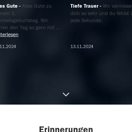
les Gute
Alles Gute zu
Tiefe Trauer
Wir vermisse
inem 1.
dich so sehr und du fehlst 
mmelsgeburtstag. Wir
jede Sekunde.
tten den Tag so gern mit
...
terlesen
11.2024
13.11.2024
Erinnerungen