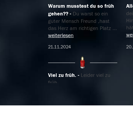
Warum musstest du so früh
Al
de
gehen??
Du warst so ein
Hi
guter Mensch Freund ,hast
hä
das Herz am richtigen Platz
...
wei
weiterlesen
21.11.2024
20.
Viel zu früh.
Leider viel zu
früh
06.11.2024