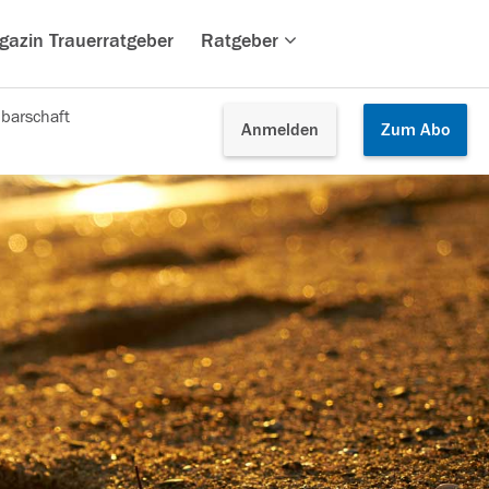
gazin Trauerratgeber
Ratgeber
barschaft
Anmelden
Zum
Abo