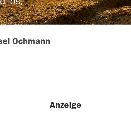
d los,
ael Ochmann
Anzeige