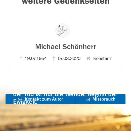
weitere Gedenkseiten
Michael Schönherr
19.07.1954
07.03.2020
Konstanz
Der Tod ist nicht das Ende, nicht die
Vergänglichkeit,
der Tod ist nur die Wende, Beginn der
Kontakt zum Autor
Missbrauch
Ewigkeit.
aufnehmen
melden