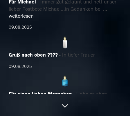
Für Michael
Immer gut gelaunt und nett unser
lieber Postbote Michael...in Gedanken bei
...
weiterlesen
09.08.2025
Gruß nach oben ????
In tiefer Trauer
09.08.2025
Für einen lieben Menschen
Habe es eben
gelesen und bin erschrocken.Er war ein sehr lieber
Mensch.Hat
...
weiterlesen
09.08.2025