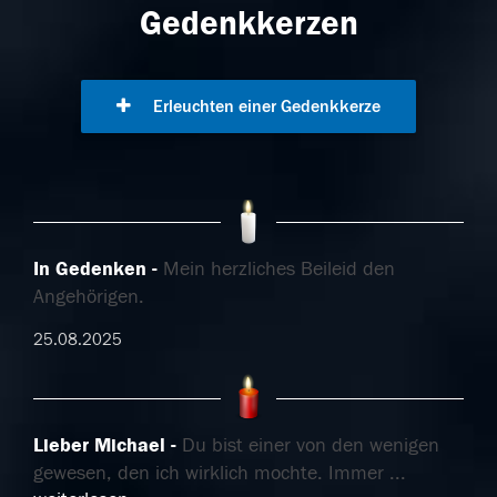
Gedenkkerzen
Erleuchten einer Gedenkkerze
In Gedenken
Mein herzliches Beileid den
Angehörigen.
25.08.2025
Lieber Michael
Du bist einer von den wenigen
gewesen, den ich wirklich mochte. Immer
...