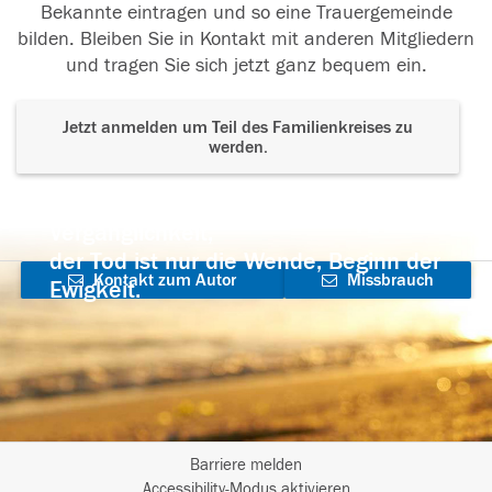
Bekannte eintragen und so eine Trauergemeinde
bilden. Bleiben Sie in Kontakt mit anderen Mitgliedern
und tragen Sie sich jetzt ganz bequem ein.
Jetzt anmelden um Teil des Familienkreises zu
werden.
Der Tod ist nicht das Ende, nicht die
Vergänglichkeit,
der Tod ist nur die Wende, Beginn der
Kontakt zum Autor
Missbrauch
Ewigkeit.
aufnehmen
melden
Barriere melden
I
Accessibility-Modus aktivieren