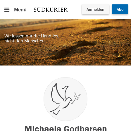
Menü
Anmelden
Abo
Wir lassen nur die Hand los,
nicht den Menschen.
Michaela Godbarsen