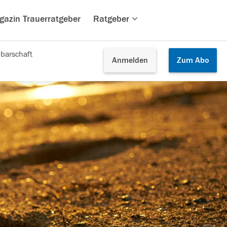
gazin Trauerratgeber
Ratgeber
barschaft
Anmelden
Zum
Abo