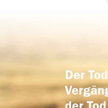
Der Tod
Vergäng
der Tod