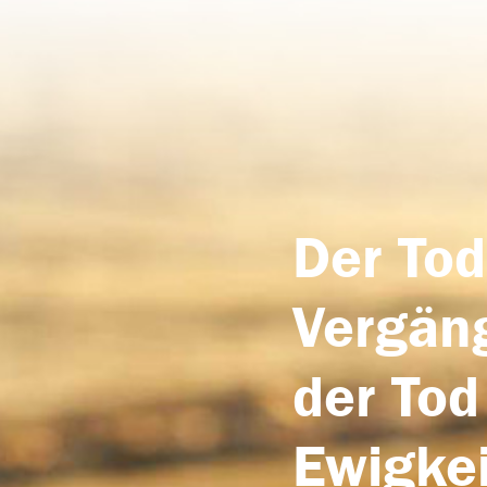
Der Tod
Vergäng
der Tod
Ewigkei