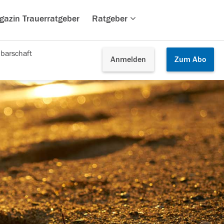
gazin Trauerratgeber
Ratgeber
barschaft
Anmelden
Zum
Abo