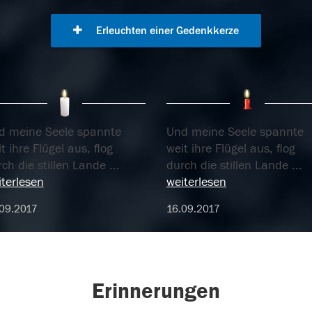
Erleuchten einer Gedenkkerze
d meine Seele spannte
Und meine Seele spannte
t ihre Flügel aus, flog
weit ihre Flügel aus, flog
ch die stillen Lande
...
durch die stillen Lande
...
terlesen
weiterlesen
09.2017
16.09.2017
Erinnerungen