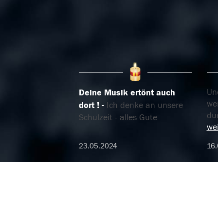
Un
Deine Musik ertönt auch
wei
dort !
Ich denke an unsere
dur
Schulzeit - alles Gute
wei
23.05.2024
16.