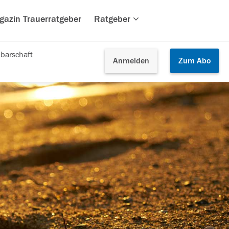
gazin Trauerratgeber
Ratgeber
barschaft
Anmelden
Zum
Abo