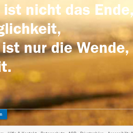
 ist nicht das Ende,
lichkeit,
 ist nur die Wende,
t.
en