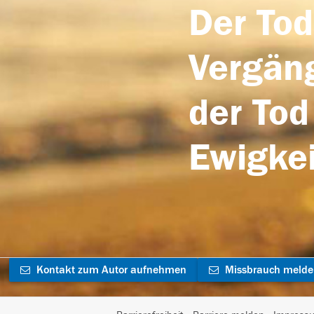
Der Tod
Vergäng
der Tod
Ewigkei
Kontakt zum Autor aufnehmen
Missbrauch meld