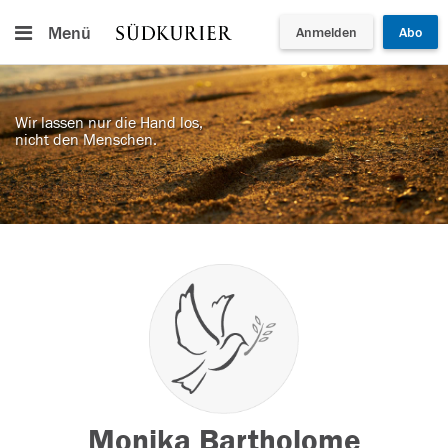
Menü
Anmelden
Abo
Wir lassen nur die Hand los,
nicht den Menschen.
Monika Bartholome