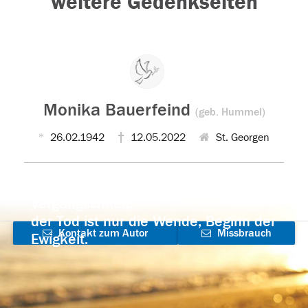
weitere Gedenkseiten
Monika Bauerfeind
(geb. Hummel)
26.02.1942
12.05.2022
St. Georgen
Der Tod ist nicht das Ende, nicht die
Vergänglichkeit,
der Tod ist nur die Wende, Beginn der
Kontakt zum Autor
Missbrauch
Ewigkeit.
aufnehmen
melden