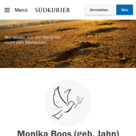
Menü
Anmelden
Abo
Wir lassen nur die Hand los,
nicht den Menschen.
Monika Boos (geb. Jahn)