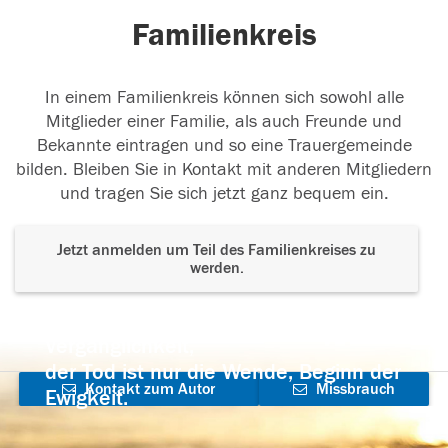
Familienkreis
In einem Familienkreis können sich sowohl alle
Mitglieder einer Familie, als auch Freunde und
Bekannte eintragen und so eine Trauergemeinde
bilden. Bleiben Sie in Kontakt mit anderen Mitgliedern
und tragen Sie sich jetzt ganz bequem ein.
Jetzt anmelden um Teil des Familienkreises zu
werden.
Der Tod ist nicht das Ende, nicht die
Vergänglichkeit,
der Tod ist nur die Wende, Beginn der
Kontakt zum Autor
Missbrauch
Ewigkeit.
aufnehmen
melden