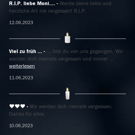
R.I.P. liebe Moni....
Werde deine liebe und
herzliche Art nie vergessen! R.I.P.
12.06.2023
Viel zu früh ...
... bist du von uns gegangen. Wir
werden dich niemals vergessen und immer
...
weiterlesen
11.06.2023
❤️❤️❤️
Wir werden dich niemals vergessen.
Danke für alles
10.06.2023