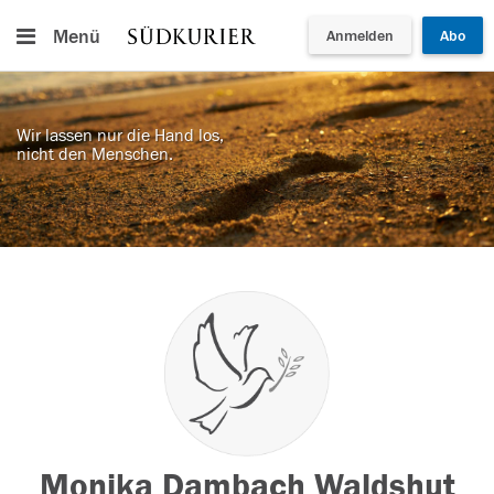
Menü
Anmelden
Abo
Wir lassen nur die Hand los,
nicht den Menschen.
Monika Dambach Waldshut