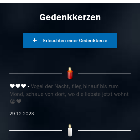
Gedenkkerzen
Erleuchten einer Gedenkkerze
❤️❤️❤️
Vogel der Nacht, flieg hinauf bis zum
Mond, schaue von dort, wo die liebste jetzt wohnt
😭❤️
29.12.2023