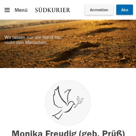
Menü
Anmelden
Abo
Wir lassen nur die Hand los,
nicht den Menschen.
Monika Freudig (geb. Prüß)