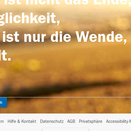
lichkeit,
 ist nur die Wende,
t.
en
I
um
Hilfe & Kontakt
Datenschutz
AGB
Privatsphäre
Accessibility
m