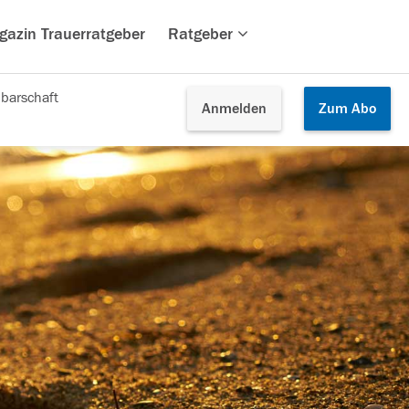
gazin Trauerratgeber
Ratgeber
barschaft
Anmelden
Zum
Abo