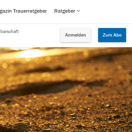
gazin Trauerratgeber
Ratgeber
barschaft
Anmelden
Zum
Abo