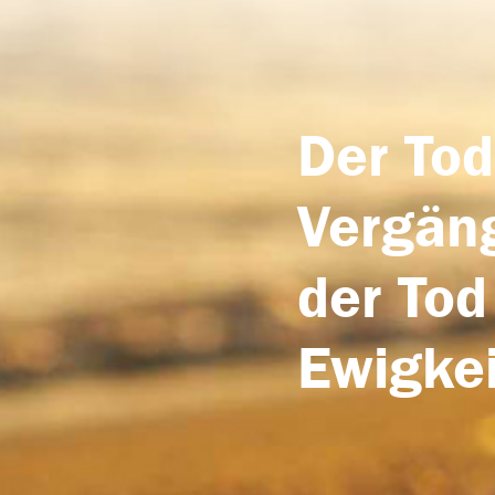
Der Tod
Vergäng
der Tod
Ewigkei