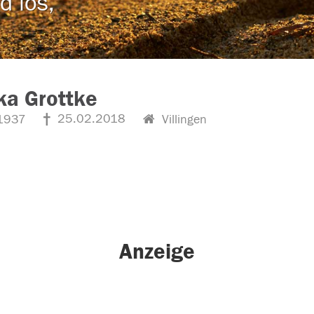
d los,
ka Grottke
25.02.2018
1937
Villingen
Anzeige