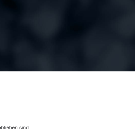
eblieben sind.