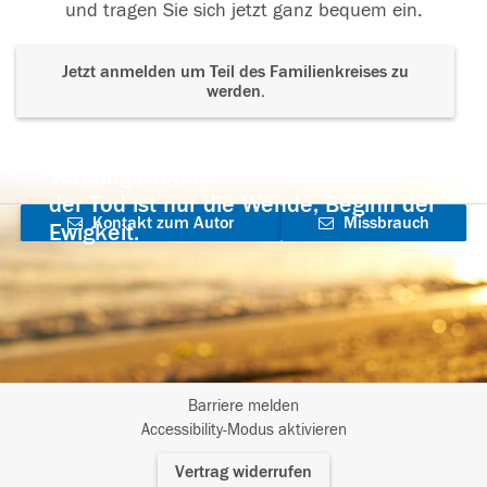
und tragen Sie sich jetzt ganz bequem ein.
Jetzt anmelden um Teil des Familienkreises zu
werden.
Der Tod ist nicht das Ende, nicht die
Vergänglichkeit,
der Tod ist nur die Wende, Beginn der
Kontakt zum Autor
Missbrauch
Ewigkeit.
aufnehmen
melden
Barriere melden
I
Accessibility-Modus aktivieren
m
Vertrag widerrufen