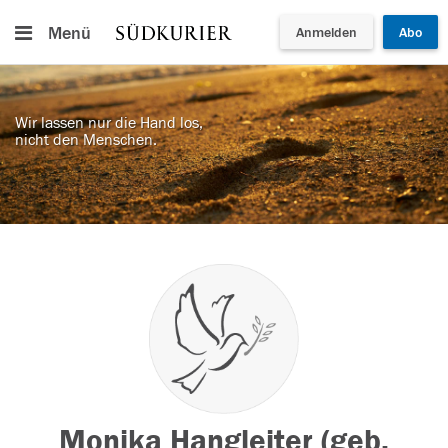
Menü
Anmelden
Abo
Wir lassen nur die Hand los,
nicht den Menschen.
Monika Hangleiter (geb.