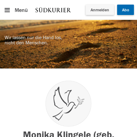
Menü
Anmelden
Abo
Wir lassen nur die Hand los,
nicht den Menschen.
Monika Klingele (geb.