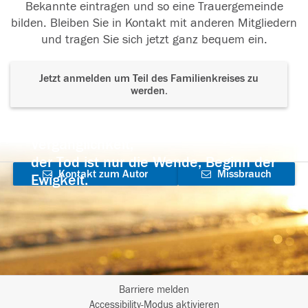
Bekannte eintragen und so eine Trauergemeinde
bilden. Bleiben Sie in Kontakt mit anderen Mitgliedern
und tragen Sie sich jetzt ganz bequem ein.
Jetzt anmelden um Teil des Familienkreises zu
werden.
Der Tod ist nicht das Ende, nicht die
Vergänglichkeit,
der Tod ist nur die Wende, Beginn der
Kontakt zum Autor
Missbrauch
Ewigkeit.
aufnehmen
melden
Barriere melden
I
Accessibility-Modus aktivieren