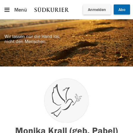
Menü
Anmelden
Abo
Wir lassen nur die Hand los,
nicht den Menschen.
Monika Krall (geb. Pabel)