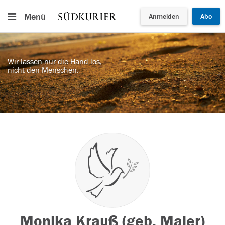
Menü
Anmelden
Abo
Wir lassen nur die Hand los,
nicht den Menschen.
Monika Krauß (geb. Maier)