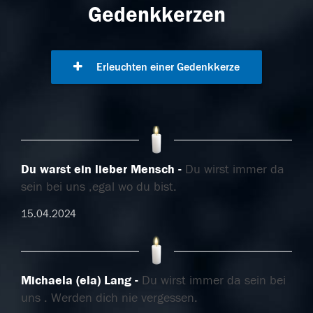
Gedenkkerzen
Erleuchten einer Gedenkkerze
Du warst ein lieber Mensch
Du wirst immer da
sein bei uns ,egal wo du bist.
15.04.2024
Michaela (ela) Lang
Du wirst immer da sein bei
uns . Werden dich nie vergessen.