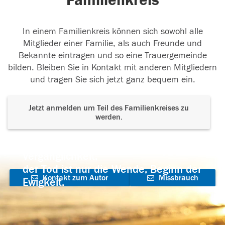
Familienkreis
In einem Familienkreis können sich sowohl alle
Mitglieder einer Familie, als auch Freunde und
Bekannte eintragen und so eine Trauergemeinde
bilden. Bleiben Sie in Kontakt mit anderen Mitgliedern
und tragen Sie sich jetzt ganz bequem ein.
Jetzt anmelden um Teil des Familienkreises zu
werden.
Der Tod ist nicht das Ende, nicht die
Vergänglichkeit,
der Tod ist nur die Wende, Beginn der
Kontakt zum Autor
Missbrauch
Ewigkeit.
aufnehmen
melden