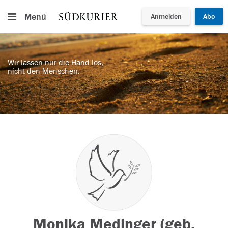
Menü
Anmelden
Abo
Wir lassen nur die Hand los,
nicht den Menschen.
Monika Medinger (geb.