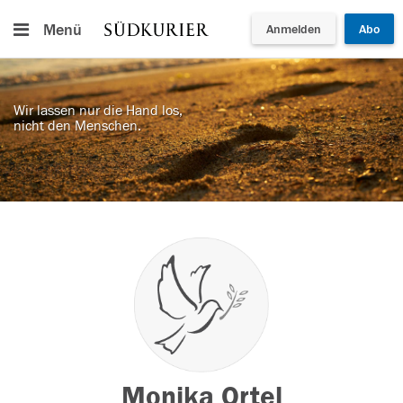
Menü
Anmelden
Abo
Wir lassen nur die Hand los,
nicht den Menschen.
Monika Ortel