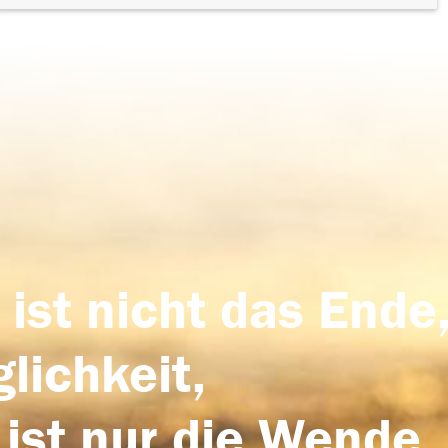
 ist nicht das Ende,
lichkeit,
 ist nur die Wende,