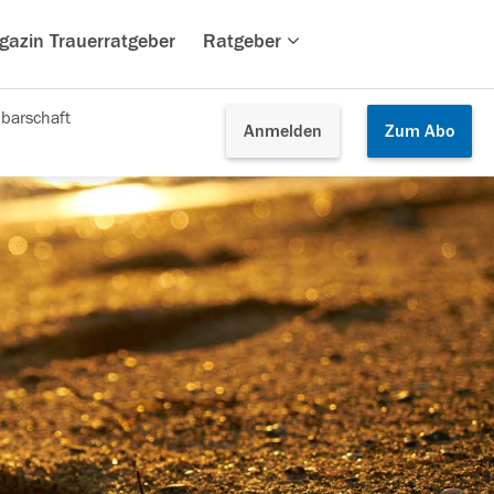
gazin Trauerratgeber
Ratgeber
barschaft
Anmelden
Zum
Abo