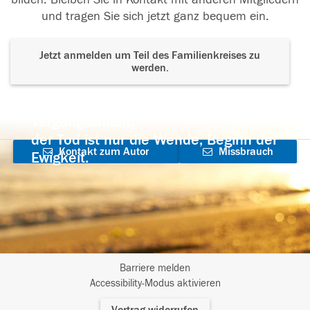
und tragen Sie sich jetzt ganz bequem ein.
Jetzt anmelden um Teil des Familienkreises zu
werden.
Der Tod ist nicht das Ende, nicht die
Vergänglichkeit,
der Tod ist nur die Wende, Beginn der
Kontakt zum Autor
Missbrauch
Ewigkeit.
aufnehmen
melden
Barriere melden
I
Accessibility-Modus aktivieren
m