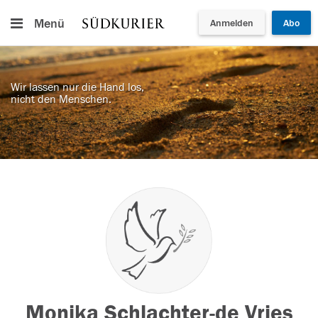
Menü
Anmelden
Abo
Wir lassen nur die Hand los,
nicht den Menschen.
Monika Schlachter-de Vries