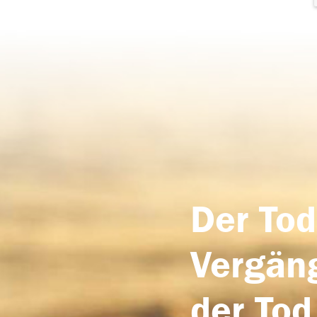
Der Tod
Vergäng
der Tod