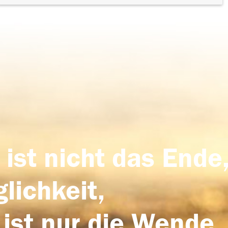
 ist nicht das Ende,
lichkeit,
 ist nur die Wende,