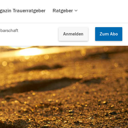
gazin Trauerratgeber
Ratgeber
barschaft
Anmelden
Zum
Abo