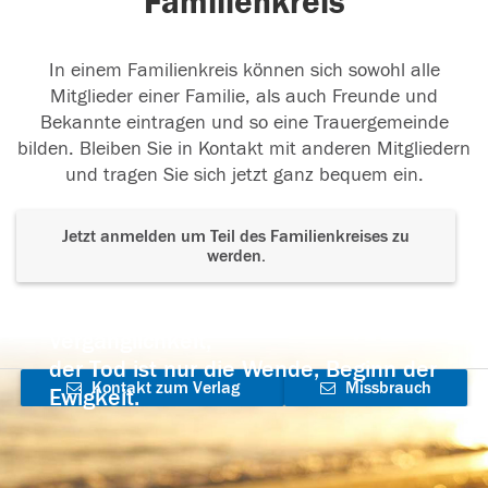
Familienkreis
In einem Familienkreis können sich sowohl alle
Mitglieder einer Familie, als auch Freunde und
Bekannte eintragen und so eine Trauergemeinde
bilden. Bleiben Sie in Kontakt mit anderen Mitgliedern
und tragen Sie sich jetzt ganz bequem ein.
Jetzt anmelden um Teil des Familienkreises zu
werden.
Der Tod ist nicht das Ende, nicht die
Vergänglichkeit,
der Tod ist nur die Wende, Beginn der
Kontakt zum Verlag
Missbrauch
Ewigkeit.
aufnehmen
melden