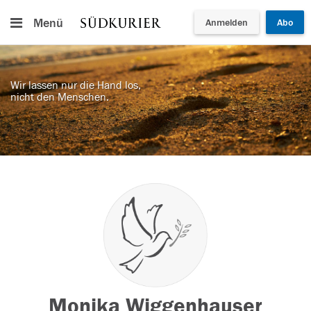
Menü
Anmelden
Abo
Wir lassen nur die Hand los,
nicht den Menschen.
Monika Wiggenhauser