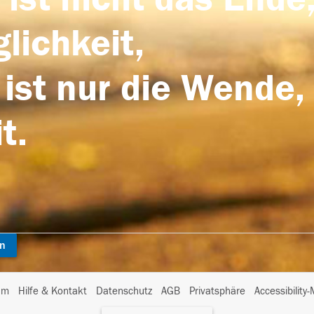
lichkeit,
 ist nur die Wende,
t.
en
I
um
Hilfe & Kontakt
Datenschutz
AGB
Privatsphäre
Accessibility
m