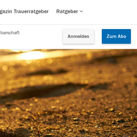
gazin Trauerratgeber
Ratgeber
barschaft
Anmelden
Zum
Abo