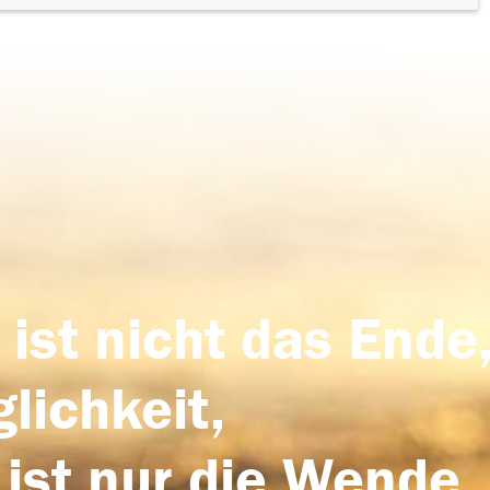
 ist nicht das Ende,
lichkeit,
 ist nur die Wende,