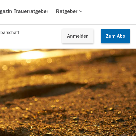
gazin Trauerratgeber
Ratgeber
barschaft
Anmelden
Zum
Abo