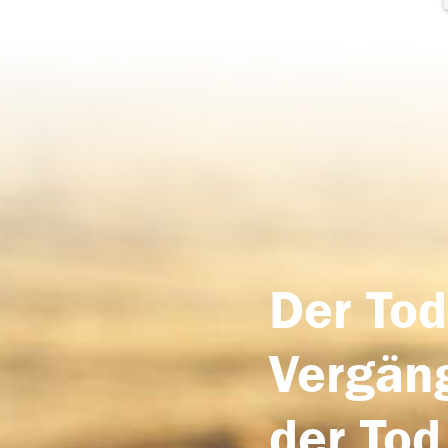
Der Tod
Vergäng
der Tod