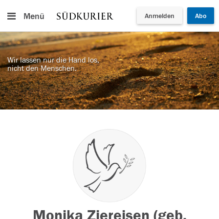
Menü
Anmelden
Abo
Wir lassen nur die Hand los,
nicht den Menschen.
Monika Ziereisen (geb.